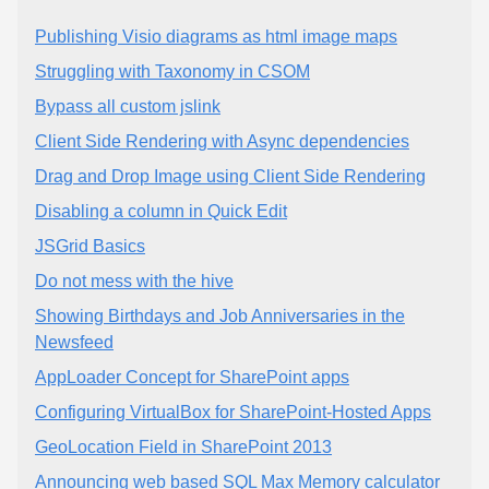
Publishing Visio diagrams as html image maps
Struggling with Taxonomy in CSOM
Bypass all custom jslink
Client Side Rendering with Async dependencies
Drag and Drop Image using Client Side Rendering
Disabling a column in Quick Edit
JSGrid Basics
Do not mess with the hive
Showing Birthdays and Job Anniversaries in the
Newsfeed
AppLoader Concept for SharePoint apps
Configuring VirtualBox for SharePoint-Hosted Apps
GeoLocation Field in SharePoint 2013
Announcing web based SQL Max Memory calculator