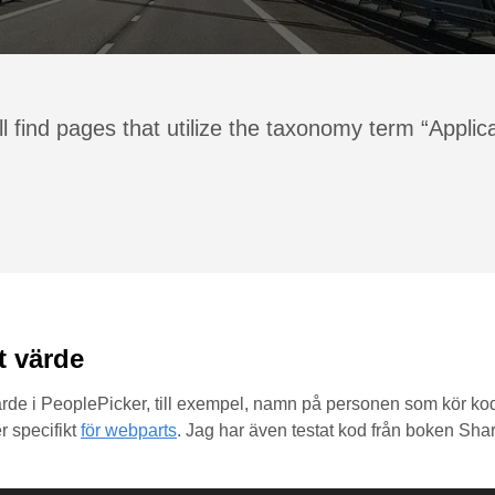
l find pages that utilize the taxonomy term “Applic
t värde
llt värde i PeoplePicker, till exempel, namn på personen som kör k
r specifikt
för webparts
. Jag har även testat kod från boken Sh