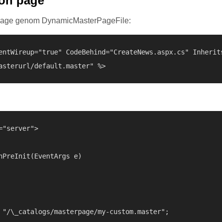
ion page
erpage genom DynamicMasterPageFile:
entWireup="true" CodeBehind="CreateNews.aspx.cs" Inherits
"server">

nPreInit(EventArgs e)

 "/\_catalogs/masterpage/my-custom.master";
