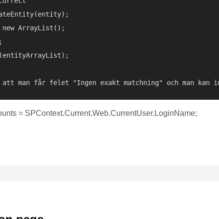
orrect

teEntity(entity);

new ArrayList();



entityArrayList);

unts = SPContext.Current.Web.CurrentUser.LoginName;