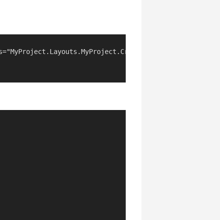
="MyProject.Layouts.MyProject.CreateNews"
