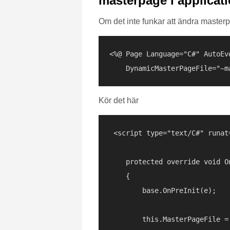
masterpage i applicat
Om det inte funkar att ändra mast
<%@ Page Language="C#" AutoEv
Kör det här
 <script type="text/C#" runat=
    protected override void O
    {

        base.OnPreInit(e);

        this.MasterPageFile =