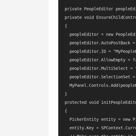
private PeopleEditor peopleEdi
private void EnsureChildContro
{

  peopleEditor = new PeopleEdi
  peopleEditor.AutoPostBack = 
  peopleEditor.ID = "MyPeopleE
  peopleEditor.AllowEmpty = fa
  peopleEditor.MultiSelect = t
  peopleEditor.SelectionSet = 
  MyPanel.Controls.Add(peopleE
}

protected void initPeopleEdito
{

  PickerEntity entity = new Pi
  entity.Key = SPContext.Curr