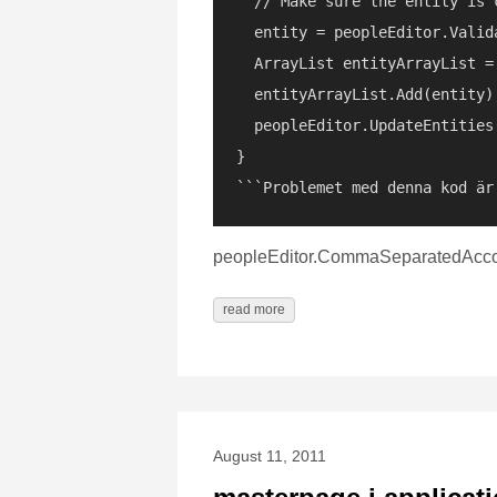
  // Make sure the entity is c
  entity = peopleEditor.Valida
  ArrayList entityArrayList = 
  entityArrayList.Add(entity);
  peopleEditor.UpdateEntities(
}

peopleEditor.CommaSeparatedAcco
read more
August 11, 2011