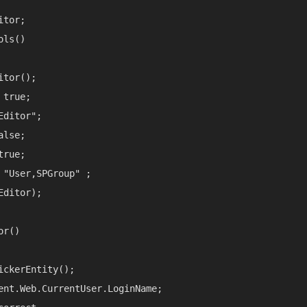
tor;

ls()

tor();

true;

ditor";

lse;

rue;

"User,SPGroup" ;

ditor);

r()

ckerEntity();

ent.Web.CurrentUser.LoginName;
