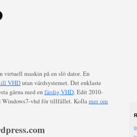
D
en virtuell maskin på en slö dator. En
 till VHD
utan värdsystemet. Det enklaste
esta gärna med en
färdig VHD
. Edit 2010-
Windows7-vhd för tillfället. Kolla
mer om
R
dpress.com
o