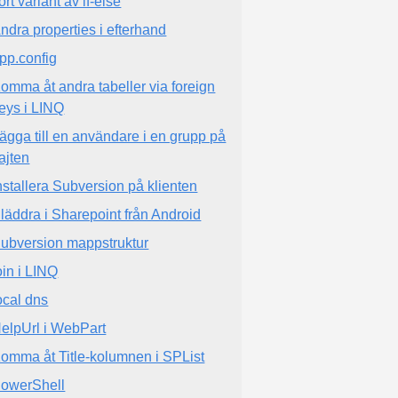
ort variant av if-else
ndra properties i efterhand
pp.config
omma åt andra tabeller via foreign
eys i LINQ
ägga till en användare i en grupp på
ajten
nstallera Subversion på klienten
läddra i Sharepoint från Android
ubversion mappstruktur
oin i LINQ
ocal dns
elpUrl i WebPart
omma åt Title-kolumnen i SPList
owerShell