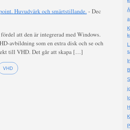
k
Ä
point. Huvudvärk och smärtstillande.
-
Dec
a
K
fördel att den är integrerad med Windows.
k
HD-avbildning som en extra disk och se och
L
irekt till VHD. Det går att skapa […]
s
I
VHD
B
S
j
l
H
K
P