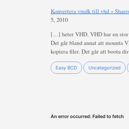
Konvertera vmdk till vhd « Share
5, 2010
[…] heter VHD. VHD har en stor 
Det går bland annat att mounta V
kopiera filer. Det går att boota d
Easy BCD
Uncategorized