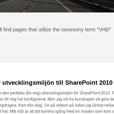
l find pages that utilize the taxonomy term “VHD”
utvecklingsmiljön till SharePoint 2010
er den perfekta (för mig) utvecklingsmiljön för SharePoint 2010. 
 till mig har konfigurerat. Men jag vill ha kunskapen att göra de
ångdragna, fram tills idag. Se på videon på sidan jag länkat ned
 här. Mitt mål är att lätt komma igång med en maskin som körs 