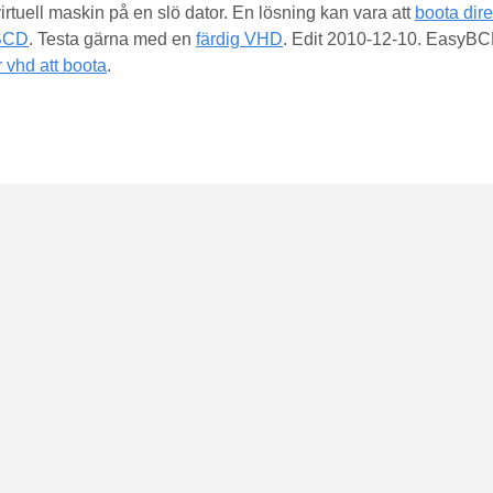
virtuell maskin på en slö dator. En lösning kan vara att
boota dire
BCD
. Testa gärna med en
färdig VHD
. Edit 2010-12-10. EasyB
 vhd att boota
.