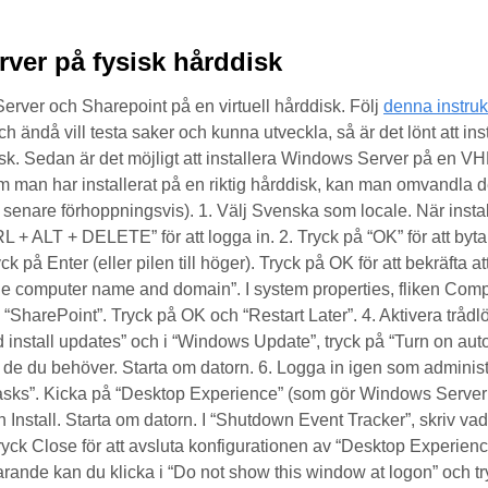
rver på fysisk hårddisk
Server och Sharepoint på en virtuell hårddisk. Följ
denna instruk
och ändå vill testa saker och kunna utveckla, så är det lönt att in
k. Sedan är det möjligt att installera Windows Server på en VH
man har installerat på en riktig hårddisk, kan man omvandla det
senare förhoppningsvis). 1. Välj Svenska som locale. När ins
 + ALT + DELETE” för att logga in. 2. Tryck på “OK” för att byta
yck på Enter (eller pilen till höger). Tryck på OK för att bekräfta
vide computer name and domain”. I system properties, fliken Co
“SharePoint”. Tryck på OK och “Restart Later”. 4. Aktivera trådlö
 install updates” och i “Windows Update”, tryck på “Turn on auto
de du behöver. Starta om datorn. 6. Logga in igen som administr
n Tasks”. Kicka på “Desktop Experience” (som gör Windows Serve
h Install. Starta om datorn. I “Shutdown Event Tracker”, skriv va
ryck Close för att avsluta konfigurationen av “Desktop Experience
arande kan du klicka i “Do not show this window at logon” och t