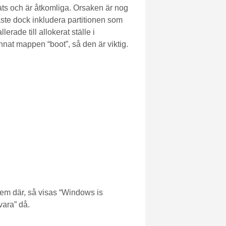
plats och är åtkomliga. Orsaken är nog
åste dock inkludera partitionen som
ade till allokerat ställe i
nat mappen “boot”, så den är viktig.
tem där, så visas “Windows is
vara” då.