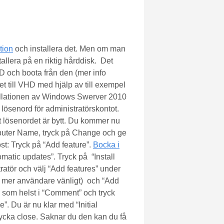
tion
och installera det. Men om man
stallera på en riktig hårddisk. Det
D och boota från den (mer info
 till VHD med hjälp av till exempel
tallationen av Windows Swerver 2010
 lösenord för administratörskontot.
 att lösenordet är bytt. Du kommer nu
mputer Name, tryck på Change och ge
st: Tryck på “Add feature”.
Bocka i
matic updates”. Tryck på “Install
atör och välj “Add features” under
r mer användare vänligt) och “Add
d som helst i “Comment” och tryck
”. Du är nu klar med “Initial
rycka close. Saknar du den kan du få