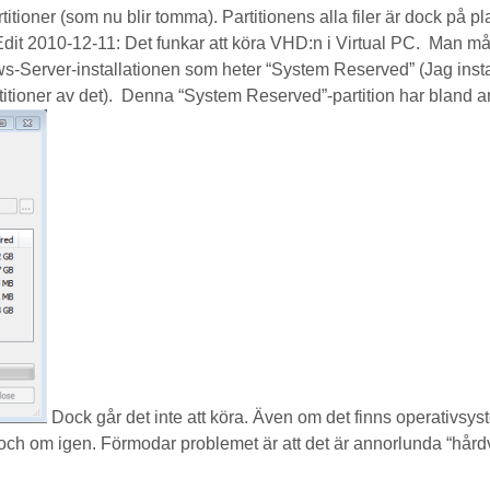
artitioner (som nu blir tomma). Partitionens alla filer är dock på 
. Edit 2010-12-11: Det funkar att köra VHD:n i Virtual PC. Man m
erver-installationen som heter “System Reserved” (Jag installer
itioner av det). Denna “System Reserved”-partition har bland an
Dock går det inte att köra. Även om det finns operativsys
 och om igen. Förmodar problemet är att det är annorlunda “hård