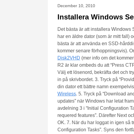
December 10, 2010
Installera Windows Se
Det bästa är att installera Windows 
har en äldre dator (som är mitt fall) 
bästa är att använda en SSD-hårddis
kommer senare förhoppningsvis). Om 
Disk2VHD
(mer info om det kommer 
R2 är klar ombeds du att “Press CTRL
Välj ett lösenord, bekräfta det och tr
in på skrivbordet. 3. Tryck på “Pro
din dator ett bättre namn exempelvis 
Wireless
. 5. Tryck på “Download and
updates” när Windows har letat fram 
avdelning 3 i “Initial Configuratio
requered features”. Därefter Next oc
OK. 7. När du har loggat in igen så t
Configuration Tasks”. Syns den fortf