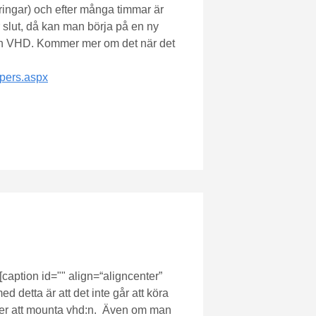
dringar) och efter många timmar är
är slut, då kan man börja på en ny
xa en VHD. Kommer mer om det när det
opers.aspx
 [caption id="" align=“aligncenter”
detta är att det inte går att köra
eller att mounta vhd:n. Även om man