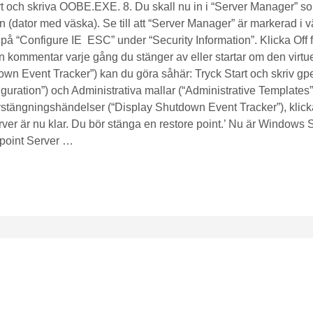
rt och skriva OOBE.EXE. 8. Du skall nu in i “Server Manager” som
 (dator med väska). Se till att “Server Manager” är markerad i vä
 på “Configure IE ESC” under “Security Information”. Klicka Off 
n kommentar varje gång du stänger av eller startar om den virtu
n Event Tracker”) kan du göra såhär: Tryck Start och skriv gpe
uration”) och Administrativa mallar (“Administrative Templates”
stängningshändelser (“Display Shutdown Event Tracker”), klicka
r är nu klar. Du bör stänga en restore point.’ Nu är Windows Se
epoint Server …