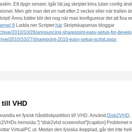
skin. Ett dygn senare: Igår lät jag skriptet köra (utan config än
versioner. Men gör man det en natt efter 2 veckor eller när trailen 
 skript! Ännu bättre blir det nog när man konfigurerar det att fi
annel 9
Ladda ner Scriptet
här
Skriptskaparnas bloggar
rchive/2010/10/28/announcing-sharepoint-easy-setup-for-devel
chive/2010/10/27/sharepoint-2010-easy-setup-script.aspx
till VHD
andla en fysisk hårddiskpartition till VHD. Använd
Disk2VHD
.
2VHDs hemsida.”] “disk2vhd screenshot”[/caption] Problemet med 
pottar VirtualPC ut. Medan den fysiska ikopplad, går det inte h