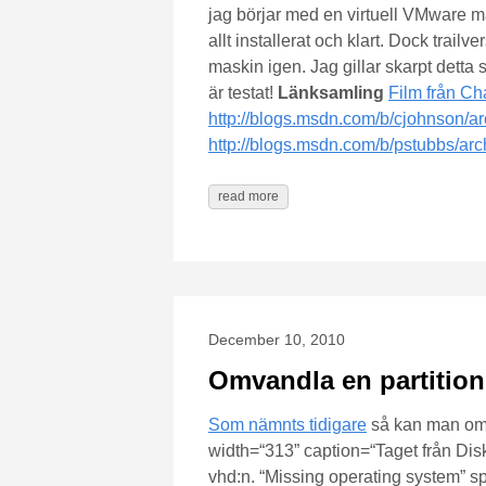
jag börjar med en virtuell VMware ma
allt installerat och klart. Dock trail
maskin igen. Jag gillar skarpt detta
är testat!
Länksamling
Film från Ch
http://blogs.msdn.com/b/cjohnson/a
http://blogs.msdn.com/b/pstubbs/ar
read more
December 10, 2010
Omvandla en partition 
Som nämnts tidigare
så kan man omv
width=“313” caption=“Taget från Disk
vhd:n. “Missing operating system” s