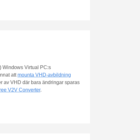
) Windows Virtual PC:s
nnat att
mounta VHD-avbildning
ter av VHD där bara ändringar sparas
ree V2V Converter
.