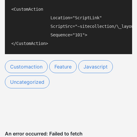
<CustomAction 

		Location="ScriptLink"

		ScriptSrc="~sitecollection/\_layouts/MyProject/awesome.js"

		Sequence="101">

Customaction
Feature
Javascript
Uncategorized