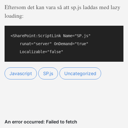
Eftersom det kan vara så att sp.js laddas med lazy
loading:
<SharePoint:ScriptLink Name="SP.js" 

    runat="server" OnDemand="true"

Javascript
SP.js
Uncategorized