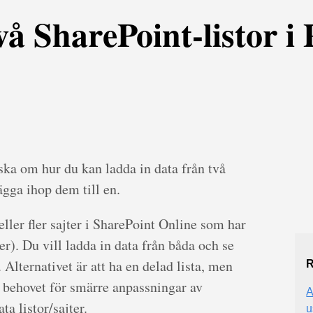
å SharePoint-listor i
ska om hur du kan ladda in data från två
lägga ihop dem till en.
eller fler sajter i SharePoint Online som har
). Du vill ladda in data från båda och se
lternativet är att ha en delad lista, men
R
v behovet för smärre anpassningar av
A
ata listor/sajter.
u