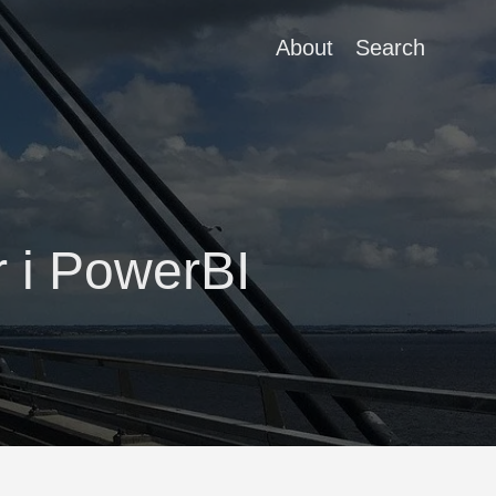
About
Search
r i PowerBI