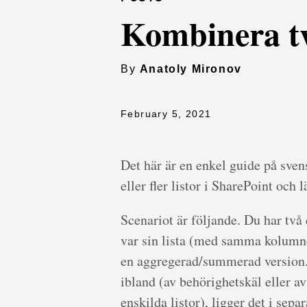
Kombinera tv
By
Anatoly Mironov
February 5, 2021
Det här är en enkel guide på sven
eller fler listor i SharePoint och 
Scenariot är följande. Du har två 
var sin lista (med samma kolumner
en aggregerad/summerad version. A
ibland (av behörighetskäl eller a
enskilda listor), ligger det i separ