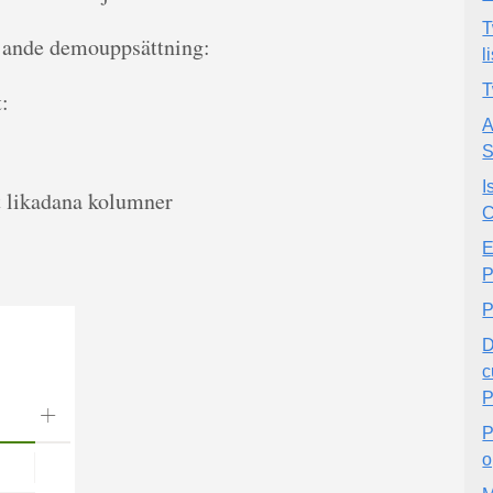
T
öljande demouppsättning:
l
T
:
A
S
I
t likadana kolumner
C
E
P
P
D
c
P
P
o