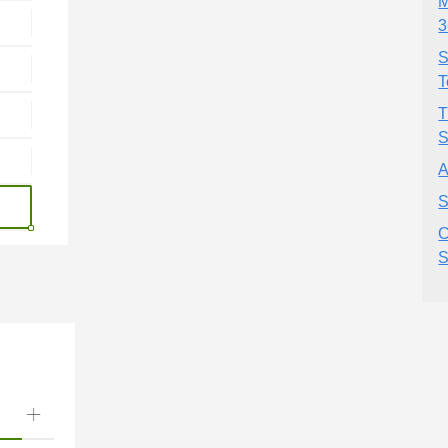
M
3
S
T
T
S
A
S
C
S